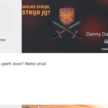
amen
geeft doen? Welke strijd
ny Dane