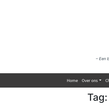
Ga naar de inhoud
– Een 
Home
Over ons
C
Tag