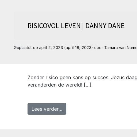
RISICOVOL LEVEN | DANNY DANE
Geplaatst op
april 2, 2023
(april 18, 2023)
door
Tamara van Nam
Zonder risico geen kans op succes. Jezus daagd
veranderden de wereld! […]
from Risicovol leven | Danny Da
Lees verder…