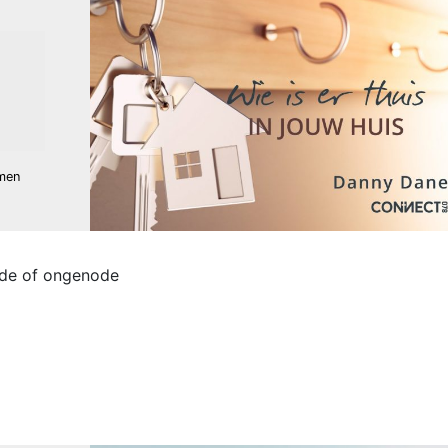
men
node of ongenode
| Danny Dane