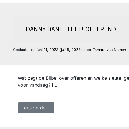
DANNY DANE | LEEF! OFFEREND
Geplaatst op
juni 11, 2023
(juli 5, 2023)
door
Tamara van Namen
Wat zegt de Bijbel over offeren en welke sleutel ge
voor vandaag? […]
from Danny Dane | Leef! Offerend
Lees verder…