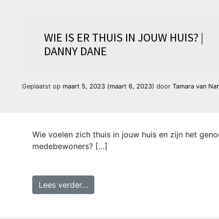
WIE IS ER THUIS IN JOUW HUIS? |
DANNY DANE
Geplaatst op
maart 5, 2023
(maart 6, 2023)
door
Tamara van Na
Wie voelen zich thuis in jouw huis en zijn het ge
medebewoners? […]
from Wie is er thuis in jouw huis? 
Lees verder…