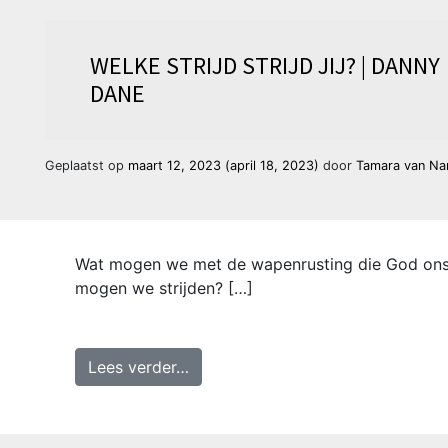
WELKE STRIJD STRIJD JIJ? | DANNY
DANE
Geplaatst op
maart 12, 2023
(april 18, 2023)
door
Tamara van N
Wat mogen we met de wapenrusting die God ons 
mogen we strijden? […]
from Welke strijd strijd jij? | Dan
Lees verder…