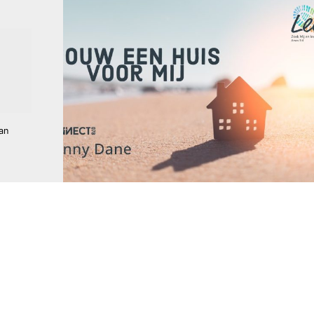
an
ane