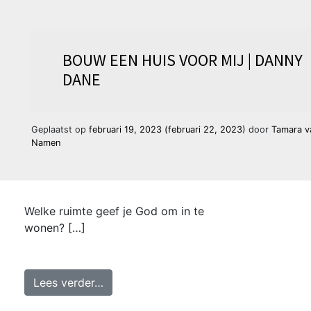
BOUW EEN HUIS VOOR MIJ | DANNY
DANE
Geplaatst op
februari 19, 2023
(februari 22, 2023)
door
Tamara v
Namen
Welke ruimte geef je God om in te
wonen? […]
from Bouw een huis voor Mij | Danny D
Lees verder…