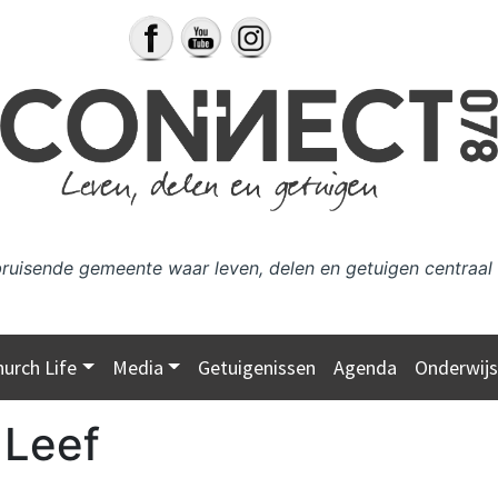
bruisende gemeente waar leven, delen en getuigen centraal 
hurch Life
Media
Getuigenissen
Agenda
Onderwij
:
Leef