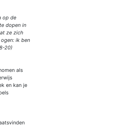
n op de
te dopen in
at ze zich
 ogen: ik ben
18-20)
enomen als
erwijs
ek en kan je
bels
laatsvinden