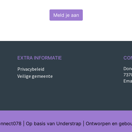
Meld je aan
EXTRA INFORMATIE
CO
Privacybeleid
Don
737
Veilige gemeente
Ema
nect078 | Op basis van Understrap | Ontworpen en gebo