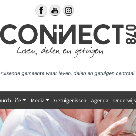
bruisende gemeente waar leven, delen en getuigen centraal 
hurch Life
Media
Getuigenissen
Agenda
Onderwij