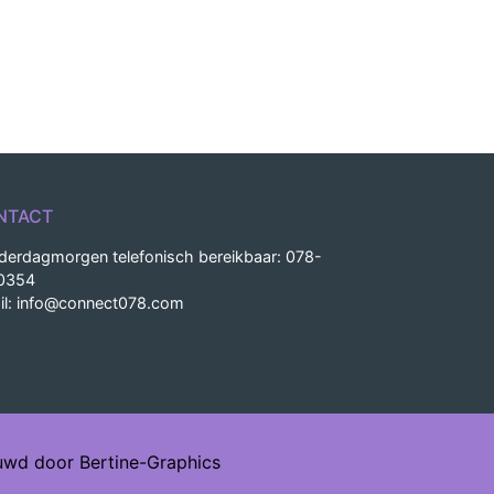
NTACT
derdagmorgen telefonisch bereikbaar: 078-
0354
il:
info@connect078.com
uwd door Bertine-Graphics