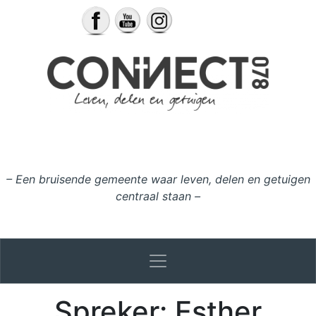
Ga naar de inhoud
– Een bruisende gemeente waar leven, delen en getuigen
centraal staan –
Spreker:
Esther