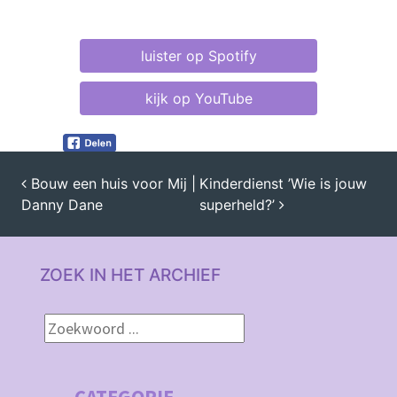
luister op Spotify
kijk op YouTube
Bouw een huis voor Mij |
Kinderdienst ’Wie is jouw
Danny Dane
superheld?’
BERICHT NAVIGATIE
ZOEK IN HET ARCHIEF