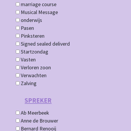
marriage course
Musical Message
onderwijs
Pasen
Pinksteren
Signed sealed deliverd
Startzondag
Vasten
Verloren zoon
Verwachten
Zalving
SPREKER
Ab Meerbeek
Anne de Brouwer
Bernard Renooij