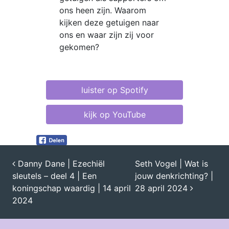
ons heen zijn. Waarom
kijken deze getuigen naar
ons en waar zijn zij voor
gekomen?
luister op Spotify
kijk op YouTube
Danny Dane | Ezechiël
Seth Vogel | Wat is
sleutels – deel 4 | Een
jouw denkrichting? |
BERICHT NAVIGATIE
koningschap waardig | 14 april
28 april 2024
2024