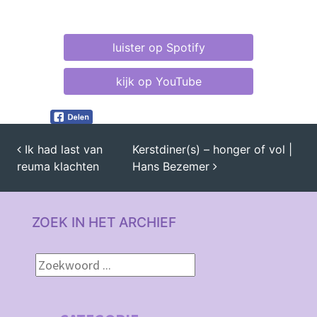
luister op Spotify
kijk op YouTube
Ik had last van
Kerstdiner(s) – honger of vol |
reuma klachten
Hans Bezemer
BERICHT NAVIGATIE
ZOEK IN HET ARCHIEF