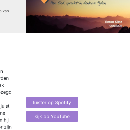
a van
en
rden
ak
ezegd
luister op Spotify
juist
ine
kijk op YouTube
 hij
r zijn