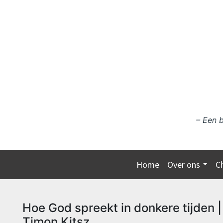
Ga naar de inhoud
– Een 
Home
Over ons
C
Hoe God spreekt in donkere tijden |
Timon Kitsz