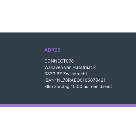
ADRES
CONNECT078
Walraven van Hallstraat 2
3333 BZ Zwijndrecht
IBAN: NL78RABO0166878421
Elke zondag 10.00 uur een dienst
Wordpress-theme voor Con