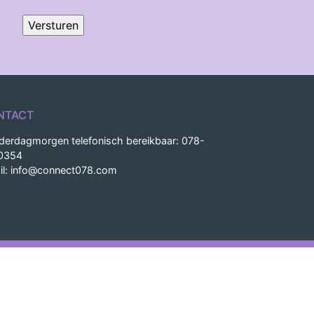
NTACT
derdagmorgen telefonisch bereikbaar: 078-
0354
il:
info@connect078.com
uwd door Bertine-Graphics