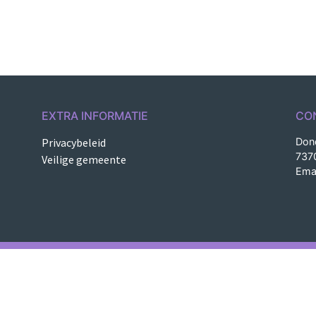
EXTRA INFORMATIE
CO
Privacybeleid
Don
737
Veilige gemeente
Ema
nect078 | Op basis van Understrap | Ontworpen en gebo