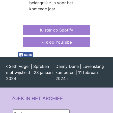
belangrijk zijn voor het
komende jaar.
luister op Spotify
kijk op YouTube
Seth Vogel | Spreken
Danny Dane | Levenslang
met wijsheid | 28 januari
kamperen | 11 februari
BERICHT NAVIGATIE
2024
2024
ZOEK IN HET ARCHIEF