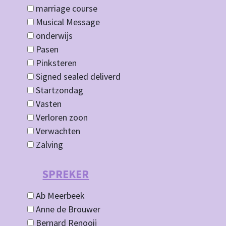
marriage course
Musical Message
onderwijs
Pasen
Pinksteren
Signed sealed deliverd
Startzondag
Vasten
Verloren zoon
Verwachten
Zalving
SPREKER
Ab Meerbeek
Anne de Brouwer
Bernard Renooij