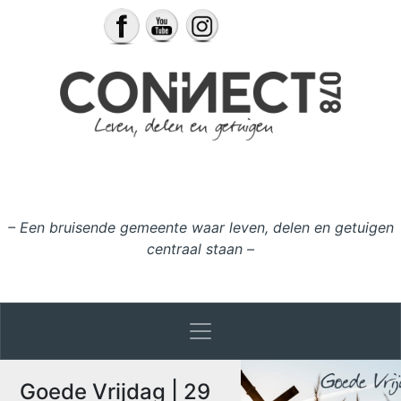
Ga naar de inhoud
– Een bruisende gemeente waar leven, delen en getuigen
centraal staan –
Goede Vrijdag | 29