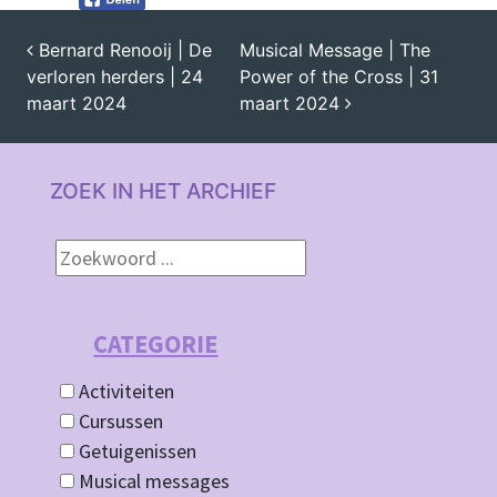
Bernard Renooij | De
Musical Message | The
verloren herders | 24
Power of the Cross | 31
BERICHT NAVIGATIE
maart 2024
maart 2024
ZOEK IN HET ARCHIEF
CATEGORIE
Activiteiten
Cursussen
Getuigenissen
Musical messages