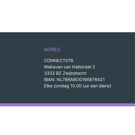
ADRES
CONNECT078
Walraven van Hallstraat 2
3333 BZ Zwijndrecht
IBAN: NL78RABO0166878421
Elke zondag 10.00 uur een dienst
Wordpress-theme voor Con