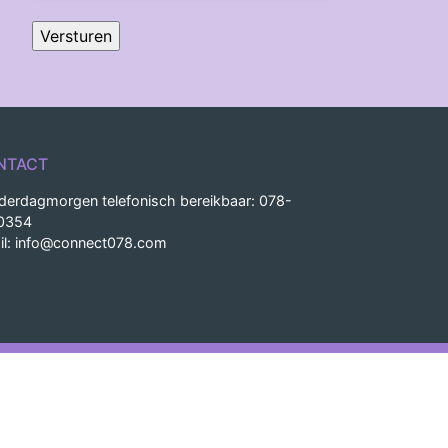
NTACT
derdagmorgen telefonisch bereikbaar: 078-
0354
il:
info@connect078.com
uwd door Bertine-Graphics