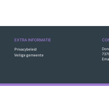
EXTRA INFORMATIE
CO
Privacybeleid
Don
737
Veilige gemeente
Ema
nect078 | Op basis van Understrap | Ontworpen en gebo