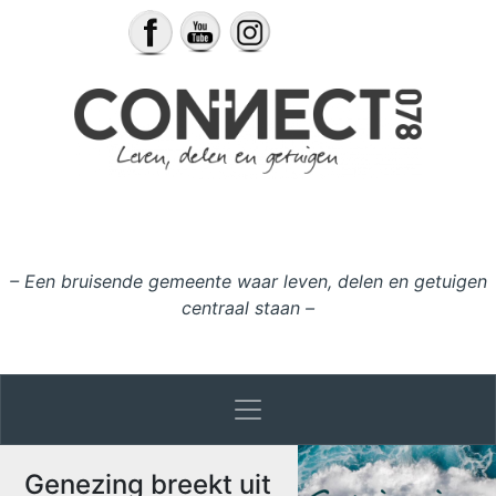
Ga naar de inhoud
– Een bruisende gemeente waar leven, delen en getuigen
centraal staan –
Genezing breekt uit