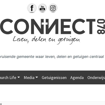
bruisende gemeente waar leven, delen en getuigen centraal 
hurch Life
Media
Getuigenissen
Agenda
Onderwij
N