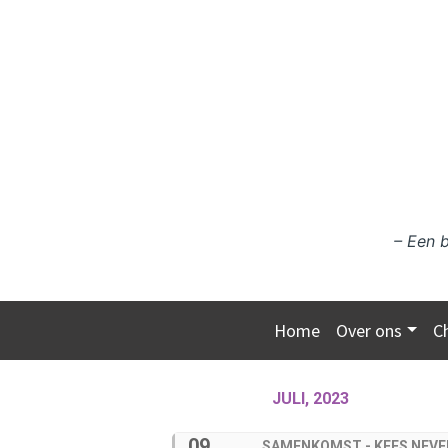
Ga naar de inhoud
– Een 
Home
Over ons
C
JULI, 2023
09
SAMENKOMST - KEES NEVE