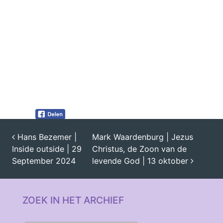
Hans Bezemer |
Mark Waardenburg | Jezus
Inside outside | 29
Christus, de Zoon van de
BERICHT NAVIGATIE
September 2024
levende God | 13 oktober
ZOEK IN HET ARCHIEF