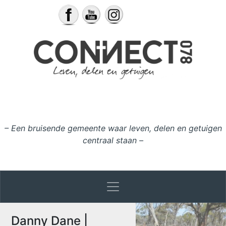
Ga naar de inhoud
– Een bruisende gemeente waar leven, delen en getuigen
centraal staan –
Danny Dane |