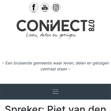
Ga naar de inhoud
– Een bruisende gemeente waar leven, delen en getuigen
centraal staan –
Spreker:
Piet van den