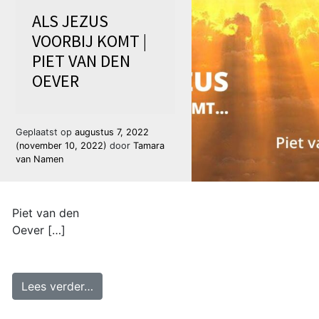
ALS JEZUS
VOORBIJ KOMT |
PIET VAN DEN
OEVER
Geplaatst op
augustus 7, 2022
(november 10, 2022)
door
Tamara
van Namen
Piet van den
Oever […]
from Als Jezus voorbij komt | Piet van d
Lees verder…