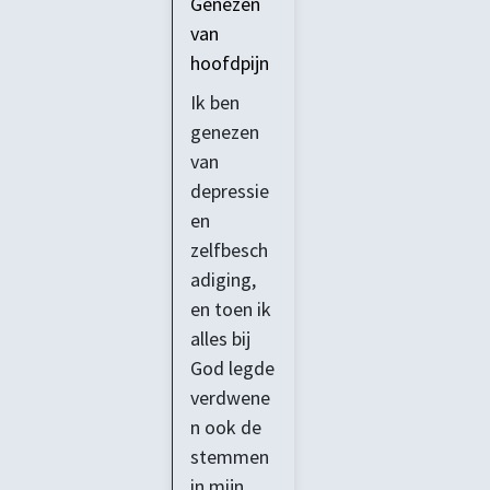
Genezen
van
hoofdpijn
Ik ben
genezen
van
depressie
en
zelfbesch
adiging,
en toen ik
alles bij
God legde
verdwene
n ook de
stemmen
in mijn