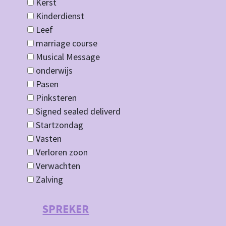
Kerst
Kinderdienst
Leef
marriage course
Musical Message
onderwijs
Pasen
Pinksteren
Signed sealed deliverd
Startzondag
Vasten
Verloren zoon
Verwachten
Zalving
SPREKER