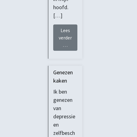
hoofd.
[…]
Lees
verder
from Genezen van hoofdpijn
…
Genezen
kaken
Ik ben
genezen
van
depressie
en
zelfbesch