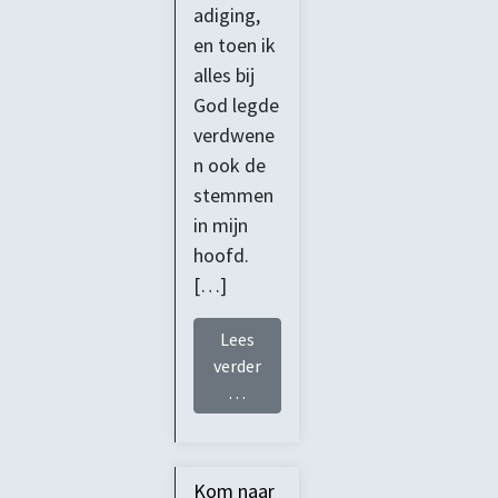
adiging,
en toen ik
alles bij
God legde
verdwene
n ook de
stemmen
in mijn
hoofd.
[…]
Lees
verder
from Genezen kaken
…
Kom naar