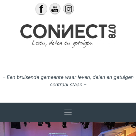
Ga naar de inhoud
– Een bruisende gemeente waar leven, delen en getuigen
centraal staan –