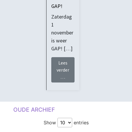
GAP!
Zaterdag
1
november
is weer
GAP! […]
Lees
verder
from Kom naar GAP!
…
OUDE ARCHIEF
Show
entries