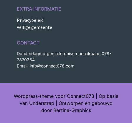
EXTRA INFORMATIE
Privacybeleid
Veilige gemeente
CONTACT
Donderdagmorgen telefonisch bereikbaar: 078-
7370354
Email:
info@connect078.com
Wordpress-theme voor Connect078 | Op basis
van Understrap | Ontworpen en gebouwd
door Bertine-Graphics